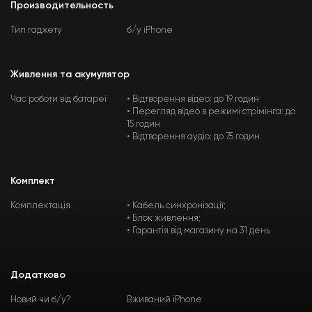
Производительность
Тип гаджету
б/у iPhone
Живлення та акумулятор
Час роботи від батареї
• Відтворення відео: до 19 годин
• Перегляд відео в режимі стрімінга: до
15 годин
• Відтворення аудіо: до 75 годин
Комплект
Комплектація
• Кабель синхронізації;
• Блок живлення;
• Гарантія від магазину на 31 день
Додатково
Новий чи б/у?
Вживаний iPhone