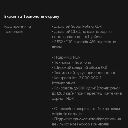
Екран та Технологія екрану
Розширення та
• Дисплей Super Retina XDR
технологія
• Дисплей OLED, на всю передню
панель, діагональ 6,1 дюйма
• 2 532 × 1170 пікселів, 460 пікселів на
дюйм
• Підтримка HDR
• Технологія True Tone
• Широкий колірний обхват (P3)
• Тактильний відгук при натисненні
• Контрастність 2 000 000: 1
(стандартна)
• Яскравість до 800 кд/м² (стандартна);
до 1200 кд/м² при перегляді контенту в
форматі HDR
• Олеофобне покриття, стійке до появи
слідів від пальців
• Підтримка одночасного відображення
декількох мов і наборів символів