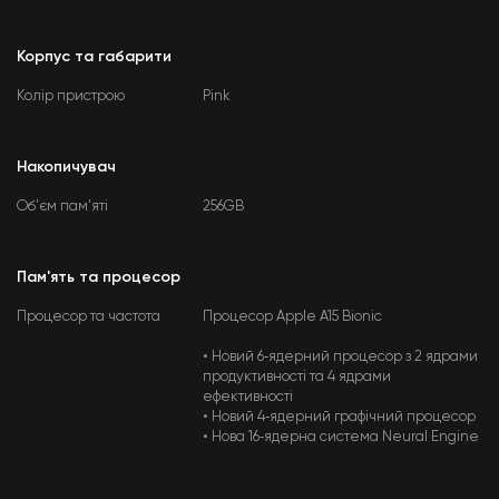
Корпус та габарити
Колір пристрою
Pink
Накопичувач
Об'єм пам'яті
256GB
Пам'ять та процесор
Процесор та частота
Процесор Apple A15 Bionic
• Новий 6‑ядерний процесор з 2 ядрами
продуктивності та 4 ядрами
ефективності
• Новий 4‑ядерний графічний процесор
• Нова 16‑ядерна система Neural Engine