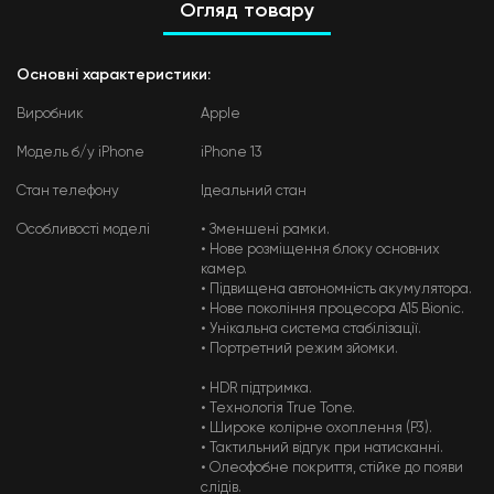
Огляд товару
Основні характеристики:
Виробник
Apple
Модель б/у iPhone
iPhone 13
Стан телефону
Ідеальний стан
Особливості моделі
• Зменшені рамки.
• Нове розміщення блоку основних
камер.
• Підвищена автономність акумулятора.
• Нове покоління процесора A15 Bionic.
• Унікальна система стабілізації.
• Портретний режим зйомки.
• HDR підтримка.
• Технологія True Tone.
• Широке колірне охоплення (P3).
• Тактильний відгук при натисканні.
• Олеофобне покриття, стійке до появи
слідів.