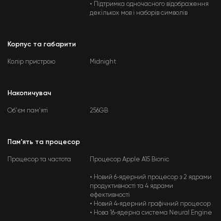
• Підтримка одночасного відображення
декількох мов і наборів символів
Корпус та габарити
Колір пристрою
Midnight
Накопичувач
Об'єм пам'яті
256GB
Пам'ять та процесор
Процесор та частота
Процесор Apple A15 Bionic
• Новий 6‑ядерний процесор з 2 ядрами
продуктивності та 4 ядрами
ефективності
• Новий 4‑ядерний графічний процесор
• Нова 16‑ядерна система Neural Engine