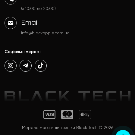
Договір публічної оферти
Аксесуари
Політика конфіденційності
(з 10:00 до 20:00)
Email
info@blackapple.com.ua
Соціальні мережі
Мережа магазинів техніки Black Tech © 2026