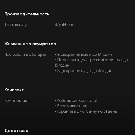
Производительность
Тип гаджету
б/у iPhone
Живлення та акумулятор
Час роботи від батареї
• Відтворення відео: до 19 годин
• Перегляд відео в режимі стрімінга: до
15 годин
• Відтворення аудіо: до 75 годин
Комплект
Комплектація
• Кабель синхронізації;
• Блок живлення;
• Гарантія від магазину на 31 день
Додатково