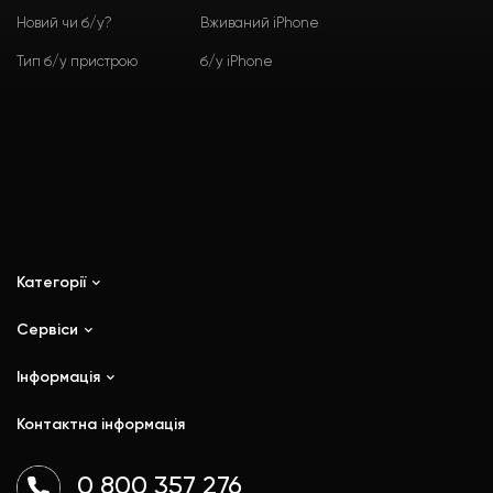
Новий чи б/у?
Вживаний iPhone
Тип б/у пристрою
б/у iPhone
Категорії
Сервіси
iPhone
iPad
Інформація
Ремонт
Mac
Trade In
Контактна інформація
Watch
Контакти
AirPods
Доставка і оплата
0 800 357 276
Гаджети