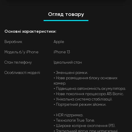
Огляд товару
Основні характеристики:
Виробник
Apple
Модель б/у iPhone
iPhone 13
Стан телефону
Ідеальний стан
Особливості моделі
• Зменшені рамки.
• Нове розміщення блоку основних
камер.
• Підвищена автономність акумулятора.
• Нове покоління процесора A15 Bionic.
• Унікальна система стабілізації.
• Портретний режим зйомки.
• HDR підтримка.
• Технологія True Tone.
• Широке колірне охоплення (P3).
• Тактильний відгук при натисканні.