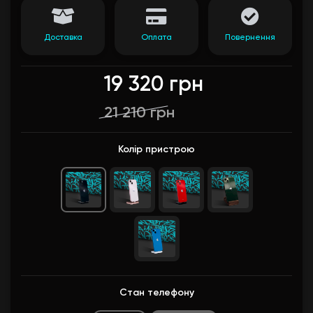
Доставка
Оплата
Повернення
19 320 грн
21 210 грн
Колір пристрою
Стан телефону