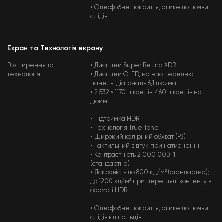
• Олеофобне покриття, стійке до появи
слідів.
Екран та Технологія екрану
Розширення та
• Дисплей Super Retina XDR
технологія
• Дисплей OLED, на всю передню
панель, діагональ 6,1 дюйма
• 2 532 × 1170 пікселів, 460 пікселів на
дюйм
• Підтримка HDR
• Технологія True Tone
• Широкий колірний обхват (P3)
• Тактильний відгук при натисненні
• Контрастність 2 000 000: 1
(стандартна)
• Яскравість до 800 кд/м² (стандартна);
до 1200 кд/м² при перегляді контенту в
форматі HDR
• Олеофобне покриття, стійке до появи
слідів від пальців