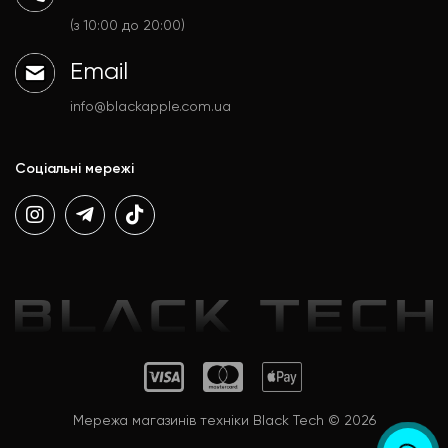
Аксесуари
Політика конфіденційності
(з 10:00 до 20:00)
Email
info@blackapple.com.ua
Соціальні мережі
Мережа магазинів техніки Black Tech © 2026