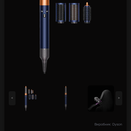
<
>
Виробник: Dyson