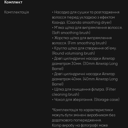
Комплект
Комплектація
• Насадка для сушки та розгладження
волосся перед укладкою з ефектом
Коанда. (Coanda smoothing dryer)
• М'яка щітка для випрямлення волосся.
(Soft smoothing brush)
• Жорстка щітка для випрямлення
волосся. (Firm smoothing brush)
• Кругла щітка для створення об'єму.
(Round volumising brush)
• Довгі циліндричні насадки Airwrap
діаметром 30мм. (30mm Airwrap Long
Barrel)
• Довгі циліндричні насадки Airwrap
діаметром 40мм. (40mm Airwrap Long
Barrel)
• Щітка для очищення фільтра. (Filter
cleaning brush)
• Чохол для зберігання. (Storage case)
*Комплектація та характеристики
можуть бути змінені виробником без
додаткового попередження.
Колір виробу на фотографії може