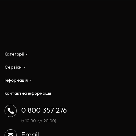
Категорії
Сервіси
iPhone
iPad
Інформація
Ремонт
Mac
Trade In
Контактна інформація
Watch
Контакти
AirPods
Доставка і оплата
0 800 357 276
Гаджети
Договір публічної оферти
Аксесуари
Політика конфіденційності
(з 10:00 до 20:00)
Email