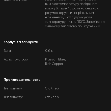
вимірює температуру повітряного
потоку більше 40 разів на секунду,
розумно керуючи нагрівальним
елементом, щоб підтримувати
температуру нижче 150°C. Запобігання
сильному тепловому пошкодженню.
Корпус та габарити
Вага
0,61 кг
Колір пристрою
Prussian Blue;
Rich Copper
Производительность
Тип гаджету
Стайлер
Тип гаджету:
Стайлер