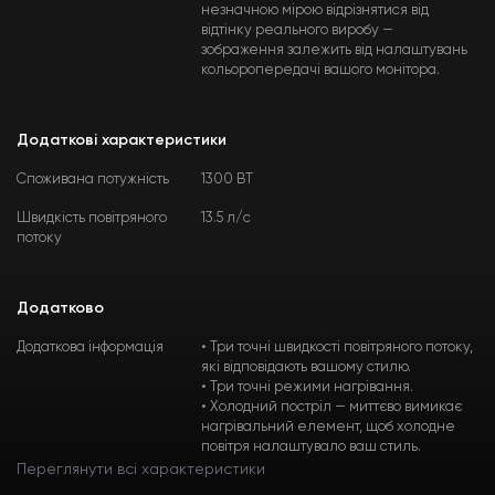
незначною мірою відрізнятися від
відтінку реального виробу —
зображення залежить від налаштувань
кольоропередачі вашого монітора.
Додаткові характеристики
Споживана потужність
1300 ВТ
Швидкість повітряного
13.5 л/с
потоку
Додатково
Додаткова інформація
• Три точні швидкості повітряного потоку,
які відповідають вашому стилю.
• Три точні режими нагрівання.
• Холодний постріл — миттєво вимикає
нагрівальний елемент, щоб холодне
повітря налаштувало ваш стиль.
Переглянути всі характеристики