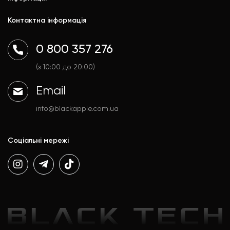
Ремонт
Mac
Trade In
Контактна інформація
Watch
Контакти
AirPods
Доставка і оплата
0 800 357 276
Гаджети
Договір публічної оферти
Аксесуари
Політика конфіденційності
(з 10:00 до 20:00)
Email
info@blackapple.com.ua
Соціальні мережі