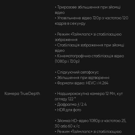
• Триразове збільшення при зйомці
відео
• Уповільнене відео 720р з частотою 120
кадрів в секунду
• Режим «Таймлапс» зі стабілізацією
зображення
• Стабілізація зображення при зйомці
відео
• Кінематографічна стабілізація відео
(1080p і 720p)
• Слідкуючий автофокус
• Збільшення при відтворенні
• Формати відео: HEVC і H.264
Камера TrueDepth
• Надширококутна камера 12 Мп, кут
огляду 122 °
• Діафрагма ƒ/2.4
• HDR для фото
• Зйомка HD-відео 1080p з частотою 25,
30 або 60 к/с
• Режим «Таймлапс» зі стабілізацією