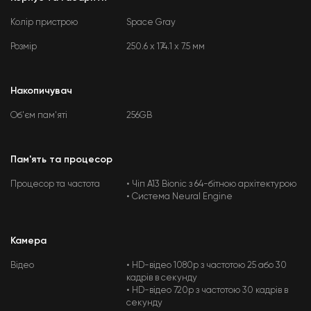
Колір пристрою
Space Gray
Розмір
250.6 x 174.1 x 7.5 мм
Накопичувач
Об'єм пам'яті
256GB
Пам'ять та процесор
Процесор та частота
• Чіп A13 Bionic з 64-бітною архітектурою
• Система Neural Engine
Камера
Відео
• HD-відео 1080p з частотою 25 або 30
кадрів в секунду
• HD-відео 720p з частотою 30 кадрів в
секунду