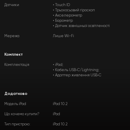
Датчики
• Touch ID
• Трьохосьовий гіроскоп
• Акселерометр
• Барометр
• Датчик зовнішньої освітленості
Мережа
Лише Wi-Fi
Комплект
Комплектація
• iPad;
• Кабель USB‑C/Lightning;
• Адаптер живлення USB‑C
Додатково
Модель iPad
iPad 10.2
Що хочемо купити?
iPad
Тип пристрою:
iPad 10.2