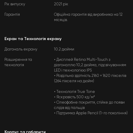
Рік випуску
2021 рік
Гарантія
Офіційна гарантія від виробника на 12
місяців.
Екран та Технологія екрану
Діагональ екрану
10.2 дюйми
Розширення та
• Дисплей Retina Multi-Touch з
технологія
діагоналлю 10,2 дюйма, підсвічуванням
LED і технологією IPS
• Роздільна здатність 2160 × 1620 пікселів
(264 пікселя на дюйм)
• Технологія True Tone
• Яскравість 500 кд/м²
• Олеофобне покриття, стійке до появи
слідів від пальців
• Підтримка Apple Pencil (1-го покоління)
Корпус та габарити