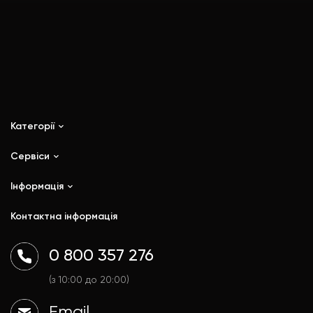
Категорії
Сервіси
iPhone
iPad
Інформація
Ремонт
Mac
Trade In
Контактна інформація
Watch
Контакти
AirPods
Доставка і оплата
0 800 357 276
Гаджети
Договір публічної оферти
Аксесуари
Політика конфіденційності
(з 10:00 до 20:00)
Email