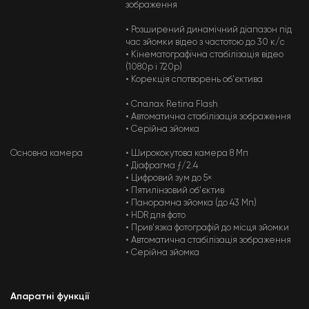
зображення
• Розширений динамічний діапазон під
час зйомки відео з частотою до 30 к/с
• Кінематографічна стабілізація відео
(1080p і 720p)
• Корекція спотворень об'єктива
• Спалах Retina Flash
• Автоматична стабілізація зображення
• Серійна зйомка
Основна камера
• Ширококутова камера 8 Мп
• Діафрагма ƒ/2.4
• Цифровий зум до 5×
• Пятилінзовий об'єктив
• Панорамна зйомка (до 43 Мп)
• HDR для фото
• Прив'язка фотографій до місця зйомки
• Автоматична стабілізація зображення
• Серійна зйомка
Апаратні функції