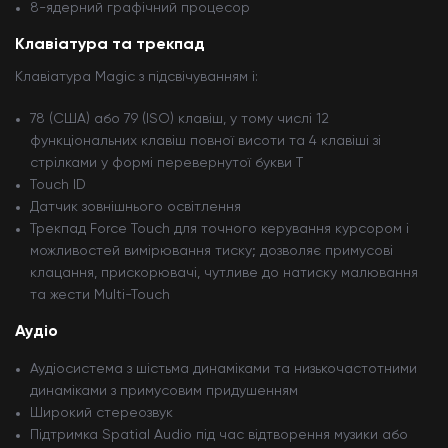
8-ядерний графічний процесор
Клавіатура та трекпад
Клавіатура Magic з підсвічуванням і:
78 (США) або 79 (ISO) клавіш, у тому числі 12
функціональних клавіш повної висоти та 4 клавіші зі
стрілками у формі перевернутої букви Т
Touch ID
Датчик зовнішнього освітлення
Трекпад Force Touch для точного керування курсором і
можливостей вимірювання тиску; дозволяє примусові
клацання, прискорювачі, чутливе до натиску малювання
та жести Multi-Touch
Аудіо
Аудіосистема з шістьма динаміками та низькочастотними
динаміками з примусовим придушенням
Широкий стереозвук
Підтримка Spatial Audio під час відтворення музики або