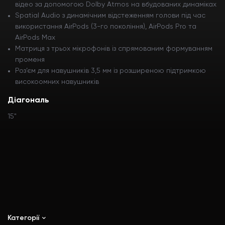
відео за допомогою Dolby Atmos на вбудованих динаміках
Spatial Audio з динамічним відстеженням голови під час
використання AirPods (3-го покоління), AirPods Pro та
AirPods Max
Матриця з трьох мікрофонів із спрямованим формуванням
променя
Роз’єм для навушників 3,5 мм із розширеною підтримкою
високоомних навушників
Діагональ
15"
Категорії