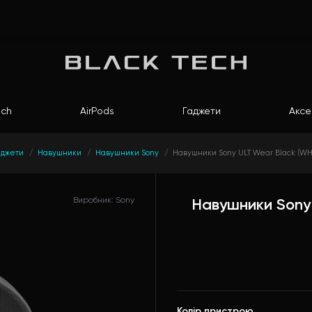
ch
AirPods
Гаджети
Аксе
аджети
Навушники
Навушники Sony
Навушники Sony ULT Wear Black (WH
Виробник: Sony
Навушники Sony
Колір пристрою