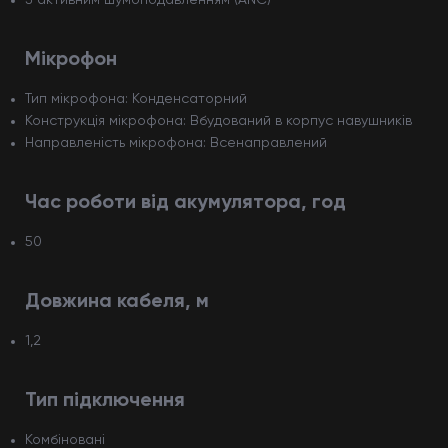
З активним шумоподавленням (ANC)
Мікрофон
Тип мікрофона: Конденсаторний
Конструкція мікрофона: Вбудований в корпус навушників
Направленість мікрофона: Всенаправлений
Час роботи від акумулятора, год
50
Довжина кабеля, м
1,2
Тип підключення
Комбіновані