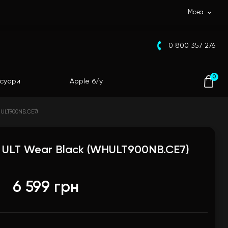
Мова
0 800 357 276
0
суари
Apple б/у
ULT900NB.CE7)
 ULT Wear Black (WHULT900NB.CE7)
6 599 грн