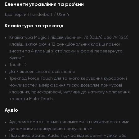
Елементи управління та роз'єми
Два порти Thunderbolt / USB 4
Клавіатура та трекпад
Клавіатура Magic з підсвічуванням: 78 (США) або 79 (ISO)
клавіш, включаючи 12 функціональних клавіш повної
висоти та 4 клавіші зі стрілками у формі перевернутої
букви Т
Touch ID
Датчик зовнішнього освітлення
Трекпад Force Touch для точного керування курсором і
можливостей вимірювання тиску; дозволяє примусові
клацання, прискорювачі, чутливе до натиску малювання
та жести Multi-Touch
Аудіо
Аудіосистема з шістьма динаміками та низькочастотними
динаміками з примусовим придушенням
Підтримка Spatial Audio під час відтворення музики або