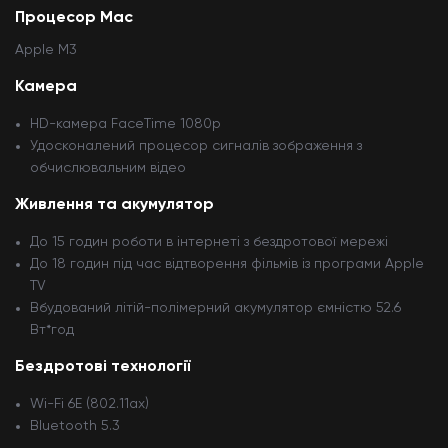
Процесор Mac
Apple M3
Камера
HD-камера FaceTime 1080p
Удосконалений процесор сигналів зображення з
обчислювальним відео
Живлення та акумулятор
До 15 годин роботи в інтернеті з бездротової мережі
До 18 годин під час відтворення фільмів із програми Apple
TV
Вбудований літій-полімерний акумулятор ємністю 52.6
Вт*год
Бездротові технології
Wi-Fi 6E (802.11ax)
Bluetooth 5.3