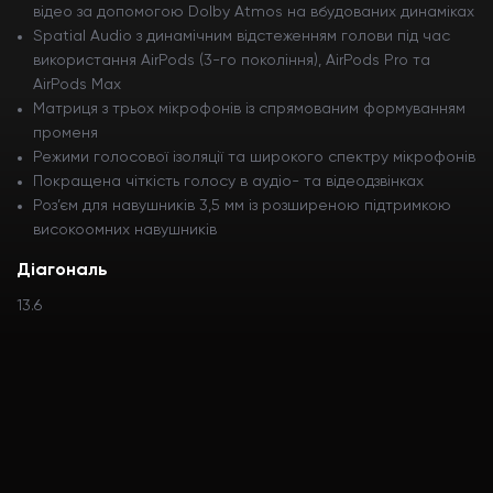
відео за допомогою Dolby Atmos на вбудованих динаміках
Spatial Audio з динамічним відстеженням голови під час
використання AirPods (3-го покоління), AirPods Pro та
AirPods Max
Матриця з трьох мікрофонів із спрямованим формуванням
променя
Режими голосової ізоляції та широкого спектру мікрофонів
Покращена чіткість голосу в аудіо- та відеодзвінках
Роз’єм для навушників 3,5 мм із розширеною підтримкою
високоомних навушників
Діагональ
13.6