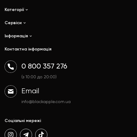
Категорії
Сервіси
iPhone
iPad
Інформація
Ремонт
Mac
Trade In
Контактна інформація
Watch
Контакти
AirPods
Доставка і оплата
0 800 357 276
Гаджети
Договір публічної оферти
Аксесуари
Політика конфіденційності
(з 10:00 до 20:00)
Email
info@blackapple.com.ua
Соціальні мережі