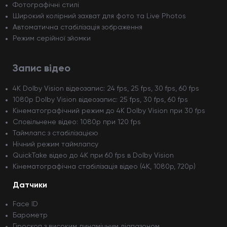
Фотографічні стилі
Широкий колірний захват для фото та Live Photos
Автоматична стабілізація зображення
Режим серійної зйомки
Запис відео
4K Dolby Vision відеозапис: 24 fps, 25 fps, 30 fps, 60 fps
1080p Dolby Vision відеозапис: 25 fps, 30 fps, 60 fps
Кінематографічний режим до 4K Dolby Vision при 30 fps
Сповільнене відео: 1080p при 120 fps
Таймлапс з стабілізацією
Нічний режим таймлапсу
QuickTake відео до 4K при 60 fps в Dolby Vision
Кінематографічна стабілізація відео (4K, 1080p, 720p)
Датчики
Face ID
Барометр
Гіроскоп з високим динамічним діапазоном