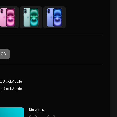
2GB
ід BlackApple
ід BlackApple
Кількість: