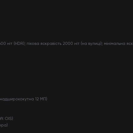
0 ніт (HDR); пікова яскравість 2000 ніт (на вулиці); мінімальна яск
 надширококутна 12 МП)
ft OIS)
ера)