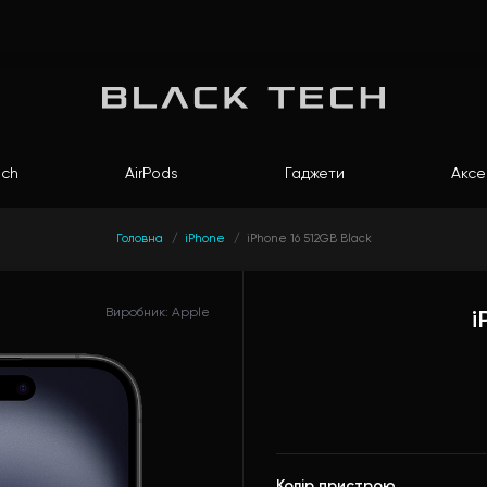
ch
AirPods
Гаджети
Аксе
Головна
iPhone
iPhone 16 512GB Black
Виробник: Apple
i
Колір пристрою