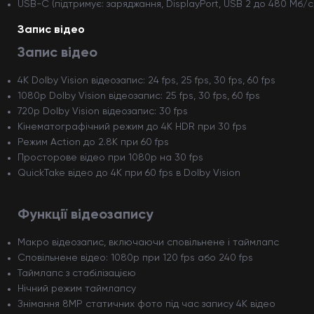
USB-C (підтримує: заряджання, DisplayPort, USB 2 до 480 Мб/с
Запис відео
Запис відео
4K Dolby Vision відеозапис: 24 fps, 25 fps, 30 fps, 60 fps
1080p Dolby Vision відеозапис: 25 fps, 30 fps, 60 fps
720p Dolby Vision відеозапис: 30 fps
Кінематографічний режим до 4K HDR при 30 fps
Режим Action до 2.8K при 60 fps
Просторове відео при 1080p на 30 fps
QuickTake відео до 4K при 60 fps в Dolby Vision
Функції відеозапису
Макро відеозапис, включаючи сповільнене і таймлапс
Сповільнене відео: 1080p при 120 fps або 240 fps
Таймлапс з стабілізацією
Нічний режим таймлапсу
Знімання 8MP статичних фото під час запису 4K відео