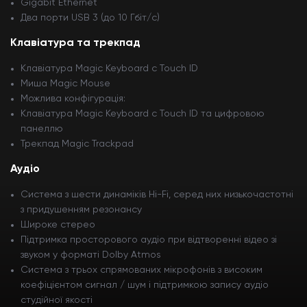
Gigabit Ethernet
Два порти USB 3 (до 10 Гбіт/с)
Клавіатура та трекпад
Клавіатура Magic Keyboard с Touch ID
Миша Magic Mouse
Можлива конфігурація:
Клавіатура Magic Keyboard с Touch ID та цифровою
панеллю
Трекпад Magic Trackpad
Аудіо
Система з шести динаміків Hi-Fi, серед них низькочастотні
з придушенням резонансу
Широке стерео
Підтримка просторового аудіо при відтворенні відео зі
звуком у форматі Dolby Atmos
Система з трьох спрямованих мікрофонів з високим
коефіцієнтом сигнал / шум і підтримкою запису аудіо
студійної якості