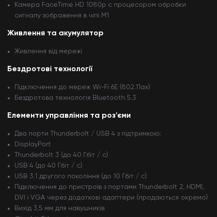
Камера FaceTime HD 1080p c процесором обробки
сигналу зображення в чіпі M1
Живлення та акумулятор
Живлення від мережі
Бездротові технології
Підключення до мереж Wi-Fi 6E (802.11ax)
Бездротова технологія Bluetooth 5.3
Елементи управління та роз'єми
Два порти Thunderbolt / USB 4 з підтримкою:
DisplayPort
Thunderbolt 3 (до 40 Гбіт / с)
USB 4 (до 40 Гбіт / с)
USB 3.1 другого покоління (до 10 Гбіт / с)
Підключення до пристроїв з портами Thunderbolt 2, HDMI,
DVI і VGA через додаткові адаптери (продаються окремо)
Вихід 3,5 мм для навушників