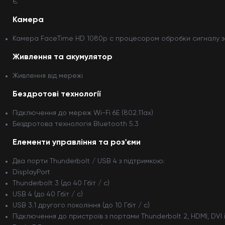
Є
Камера
Камера FaceTime HD 1080p c процесором обробки сигналу зо
Живлення та акумулятор
Живлення від мережі
Бездротові технології
Підключення до мереж Wi-Fi 6E (802.11ax)
Бездротова технологія Bluetooth 5.3
Елементи управління та роз'єми
Два порти Thunderbolt / USB 4 з підтримкою:
DisplayPort
Thunderbolt 3 (до 40 Гбіт / с)
USB 4 (до 40 Гбіт / с)
USB 3.1 другого покоління (до 10 Гбіт / с)
Підключення до пристроїв з портами Thunderbolt 2, HDMI, DV