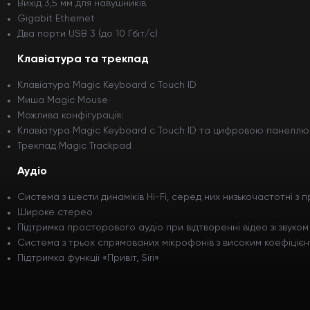
Вихід 3,5 мм для навушників
Gigabit Ethernet
Два порти USB 3 (до 10 Гбіт/с)
Клавіатура та трекпад
Клавіатура Magic Keyboard с Touch ID
Миша Magic Mouse
Можлива конфігурація:
Клавіатура Magic Keyboard с Touch ID та цифровою панеллю
Трекпад Magic Trackpad
Аудіо
Система з шести динаміків Hi-Fi, серед них низькочастотні з
Широке стерео
Підтримка просторового аудіо при відтворенні відео зі звуко
Система з трьох спрямованих мікрофонів з високим коефіцієнт
Підтримка функції «Привіт, Siri»