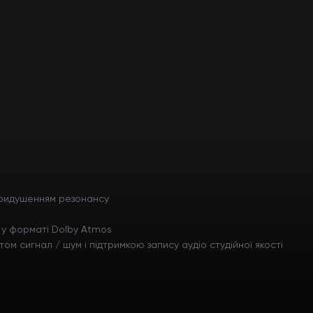
 придушенням резонансу
м у форматі Dolby Atmos
ом сигнал / шум і підтримкою запису аудіо студійної якості