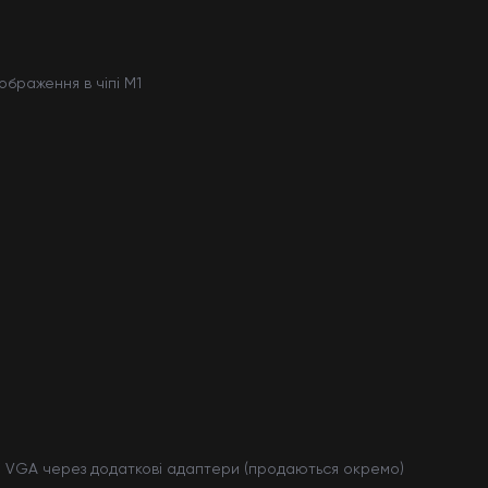
браження в чіпі M1
I і VGA через додаткові адаптери (продаються окремо)