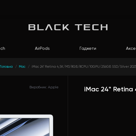
ch
AirPods
Гаджети
Аксе
Головна
Mac
iMac 24" Retina 4,5K/M3/8GB/8CPU/10GPU/256GB SSD/Silver 202
Виробник: Apple
iMac 24" Reti