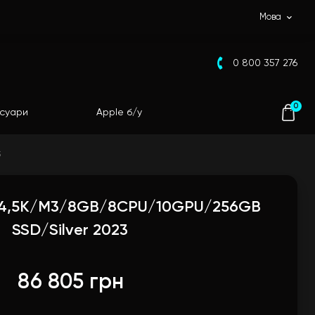
Мова
0 800 357 276
0
суари
Apple б/у
3
na 4,5K/M3/8GB/8CPU/10GPU/256GB
SSD/Silver 2023
86 805 грн