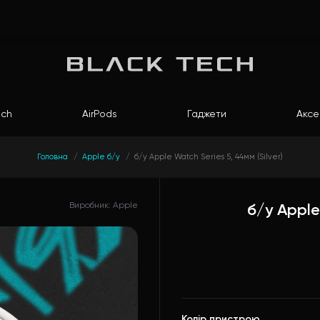
ch
AirPods
Гаджети
Аксе
Головна
Apple б/у
б/у Apple Watch Series 5, 44мм (Silver)
Виробник: Apple
б/у Apple
Колір пристрою