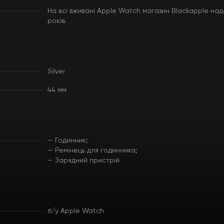
На всі вживані Apple Watch магазин Blackapple над
років.
Silver
44 мм
— Годинник;
— Ремінець для годинника;
— Зарядний пристрій.
б/у Apple Watch