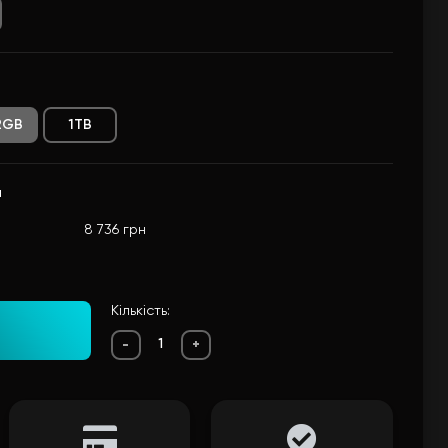
2GB
1TB
и
8 736 грн
Кількість:
-
+