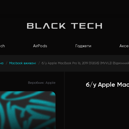
ch
AirPods
Гаджети
Аксе
на
Macbook вживані
б/у Apple MacBook Pro 16, 2019 (512GB) (MVVL2) (Відмінний
Виробник: Apple
б/у Apple Mac