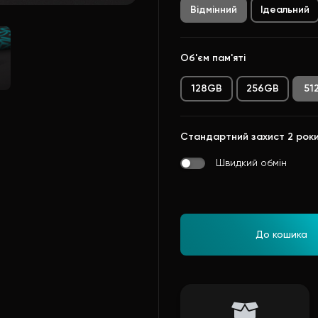
Відмінний
Ідеальний
Об'єм пам'яті
128GB
256GB
51
Стандартний захист 2 рок
Швидкий обмін
До кошика