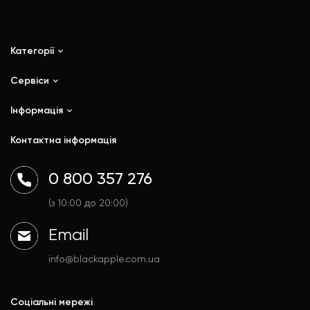
Категорії
Сервіси
iPhone
iPad
Інформація
Ремонт
Mac
Trade In
Контактна інформація
Watch
Контакти
AirPods
Доставка і оплата
0 800 357 276
Гаджети
Договір публічної оферти
Аксесуари
Політика конфіденційності
(з 10:00 до 20:00)
Email
info@blackapple.com.ua
Соціальні мережі