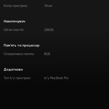
Колір пристрою
Silver
Накопичувач
Об'єм пам'яті
256GB
Пам'ять та процесор
Оперативна память:
8GB
Додатково
Тип б/у пристрою
б/у MacBook Pro