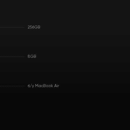
256GB
8GB
б/у MacBook Air