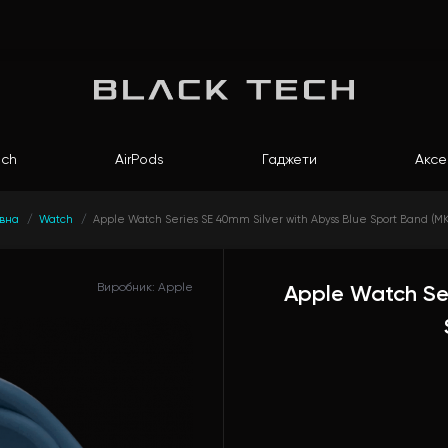
ch
AirPods
Гаджети
Аксе
овна
Watch
Apple Watch Series SE 40mm Silver with Abyss Blue Sport Band (M
Виробник: Apple
Apple Watch Ser