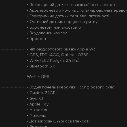
• Покращений датчик зовнішньої освітленості
• Акселерометр з можливістю вимірювання перева
• Електричний датчик серцевої активності
• Оптичний датчик серцевого ритму
• Барометричний висотомір
• Вбудований компас
• Гіроскоп
• Чіп бездротового зв'язку Apple W3
• GPS, ГЛОНАСС, Galileo і QZSS
• Wi-Fi (802.11b/g/n, 2,4 ГГц)
• Bluetooth 5.0
Wi-Fi + GPS
• Задня панель з кераміки і сапфірового скла;
• Ємність 32GB;
• GymKit;
• Apple Pay;
• Мікрофон;
• Минамік;
• Датчик зовнішньої освітленості;