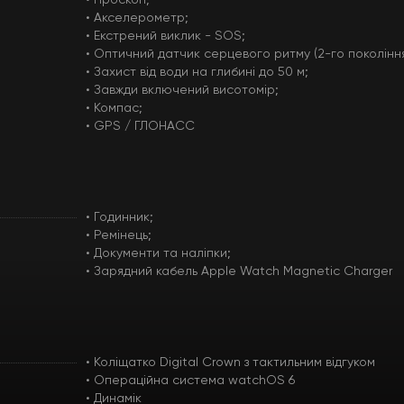
• Гіроскоп;
• Акселерометр;
• Екстрений виклик - SOS;
• Оптичний датчик серцевого ритму (2-го покоління
• Захист від води на глибині до 50 м;
• Завжди включений висотомір;
• Компас;
• GPS / ГЛОНАСС
• Годинник;
• Ремінець;
• Документи та наліпки;
• Зарядний кабель Apple Watch Magnetic Charger
• Коліщатко Digital Crown з тактильним відгуком
• Операційна система watchOS 6
• Динамік