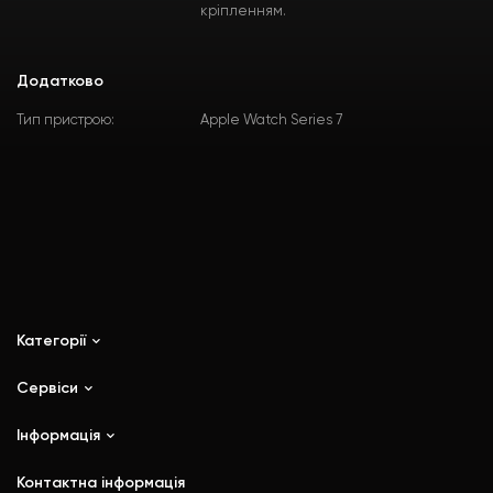
кріпленням.
Додатково
Тип пристрою:
Apple Watch Series 7
Категорії
Сервіси
iPhone
iPad
Інформація
Ремонт
Mac
Trade In
Контактна інформація
Watch