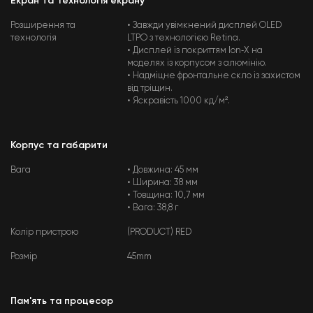
Екран та Технологія екрану
Розширення та
• Завжди увімкнений дисплей OLED
технологія
LTPO з технологією Retina.
• Дисплей із покриттям Ion‑X на
моделях із корпусом з алюмінію.
• Надміцне фронтальне скло із захистом
від тріщин.
• Яскравість 1000 кд/м².
Корпус та габарити
Вага
• Довжина: 45 мм
• Ширина: 38 мм
• Товщина: 10,7 мм
• Вага: 38,8 г
Колір пристрою
(PRODUCT) RED
Розмір
45mm
Пам'ять та процесор