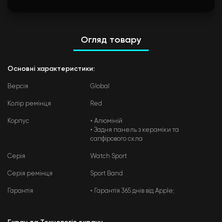
Огляд товару
Основні характеристики:
Версія
Global
Колір ремінця
Red
Корпус
• Алюміній
• Задня панель з кераміки та
сапфірового скла
Серія
Watch Sport
Серія ремінця
Sport Band
Гарантія
• Гарантія 365 днів від Apple;