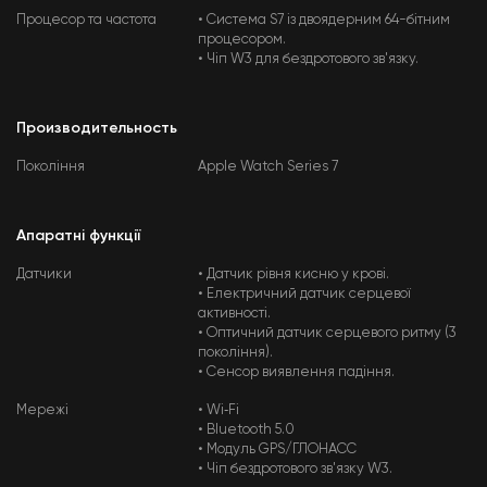
Процесор та частота
• Система S7 із двоядерним 64-бітним
процесором.
• Чіп W3 для бездротового зв'язку.
Производительность
Покоління
Apple Watch Series 7
Апаратні функції
Датчики
• Датчик рівня кисню у крові.
• Електричний датчик серцевої
активності.
• Оптичний датчик серцевого ритму (3
покоління).
• Сенсор виявлення падіння.
Мережі
• Wi‑Fi
• Bluetooth 5.0
• Модуль GPS/ГЛОНАСС
• Чіп бездротового зв'язку W3.