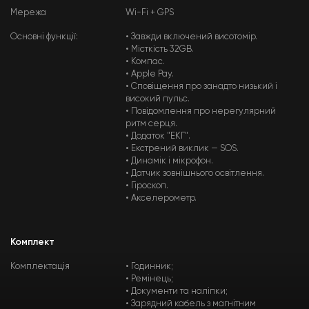
Мережа
Wi-Fi + GPS
Основні функції:
• Завжди включений висотомір.
• Місткість 32GB.
• Компас.
• Apple Pay.
• Сповіщення про занадто низький і
високий пульс.
• Повідомлення про нерегулярний
ритм серця.
• Додаток "ЕКГ".
• Екстрений виклик — SOS.
• Динамік і мікрофон.
• Датчик зовнішнього освітлення.
• Гіроскоп.
• Акселерометр.
Комплект
Комплектація
• Годинник;
• Ремінець;
• Документи та наліпки;
• Зарядний кабель з магнітним