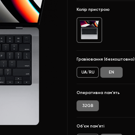
Колір пристрою
Гравіювання (безкоштовно)
UA/RU
EN
Оперативна пам'ять
32GB
Об'єм пам'яті