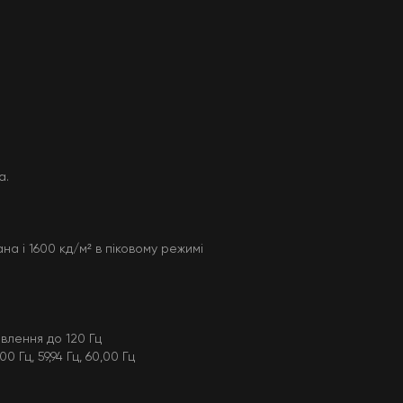
а.
на і 1600 кд/м² в піковому режимі
влення до 120 Гц
0 Гц, 59,94 Гц, 60,00 Гц