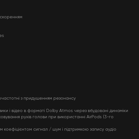
искоренням
es
кочастотні з придушенням резонансу
зики і відео в форматі Dolby Atmos через вбудовані динаміки
овування рухів голови при використанні AirPods (3-го
м коефіцієнтом сигнал / шум і підтримкою запису аудіо