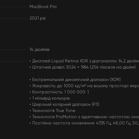
MacBook Pro
2021 рік
14 дюймів
• Дисплей Liquid Retina XDR з діагоналлю 14,2 дюйм
• Штатний дозвіл 3024 × 1964 (254 пікселя на дюйм)
• Екстремальний динамічний діапазон (XDR)
• Яскравість: до 1000 кд/м² на всьому просторі екра
• Контрастність: 1 000 000: 1
• 1 мільярд кольорів
• Широкий колірний діапазон (P3)
• Технологія True Tone
• Технологія ProMotion з адаптивною частотою оно
• Постійна частота оновлення: 47,95 Гц, 48,00 Гц, 50,0