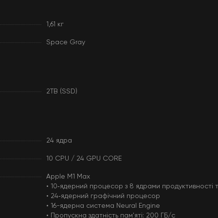
1,61 кг
Space Gray
2TB (SSD)
24 ядра
10 CPU / 24 GPU CORE
Apple M1 Max
• 10‑ядерний процесор з 8 ядрами продуктивності 
• 24‑ядерний графічний процесор
• 16-ядерна система Neural Engine
• Пропускна здатність пам'яті: 200 ГБ/с