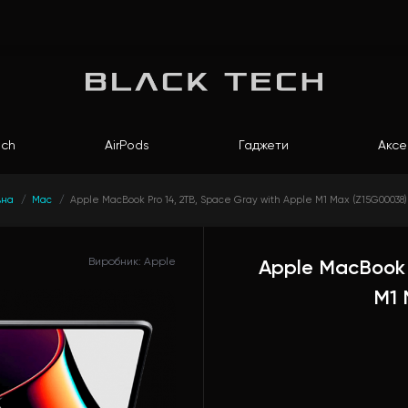
ch
AirPods
Гаджети
Аксе
вна
Mac
Apple MacBook Pro 14, 2TB, Space Gray with Apple M1 Max (Z15G00038) 
Виробник: Apple
Apple MacBook 
M1 