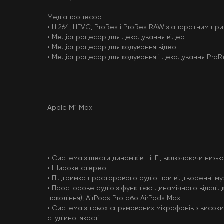
Медіапроцесор
• H.264, HEVC, ProRes і ProRes RAW з апаратним пр
• Медіапроцесор для декодування відео
• Медіапроцесор для кодування відео
• Медіапроцесор для кодування і декодування ProR
Apple M1 Max
• Система з шести динаміків Hi-Fi, включаючи низь
• Широке стерео
• Підтримка просторового аудіо при відтворенні му
• Просторове аудіо з функцією динамічного відслідк
покоління), AirPods Pro або AirPods Max
• Система з трьох спрямованих мікрофонів з високи
студійної якості