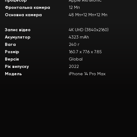
Процесор
Apple A16 Bionic
Фронтальна камера
12 Мп
Основна камера
48 Мп+12 Мп+12 Мп
Запис відео
4К UHD (3840x2160)
Акумулятор
4323 mAh
Вага
240 г
Розмір
160.7 х 77.6 х 7.85
Версія
Global
Рік випуску
2022
Модель
iPhone 14 Pro Max