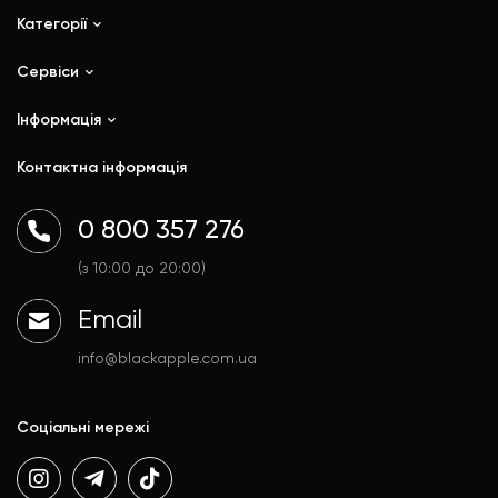
Категорії
Сервіси
iPhone
iPad
Інформація
Ремонт
Mac
Trade In
Контактна інформація
Watch
Контакти
AirPods
Доставка і оплата
0 800 357 276
Гаджети
Договір публічної оферти
Аксесуари
Політика конфіденційності
(з 10:00 до 20:00)
Email
info@blackapple.com.ua
Соціальні мережі