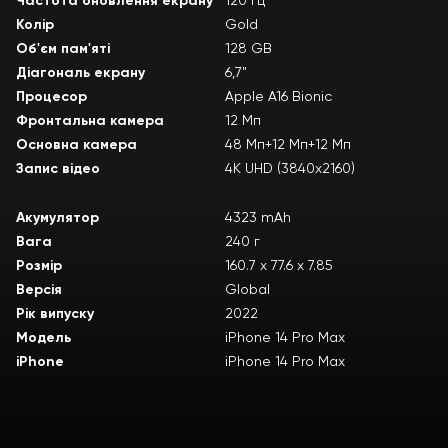
Частота оновлення екрану
120 Гц
Колір
Gold
Об'єм пам'яті
128 GB
Діагональ екрану
6,7"
Процесор
Apple A16 Bionic
Фронтальна камера
12 Мп
Основна камера
48 Мп+12 Мп+12 Мп
Запис відео
4К UHD (3840x2160)
Акумулятор
4323 mAh
Вага
240 г
Розмір
160.7 х 77.6 х 7.85
Версія
Global
Рік випуску
2022
Модель
iPhone 14 Pro Max
iPhone
iPhone 14 Pro Max