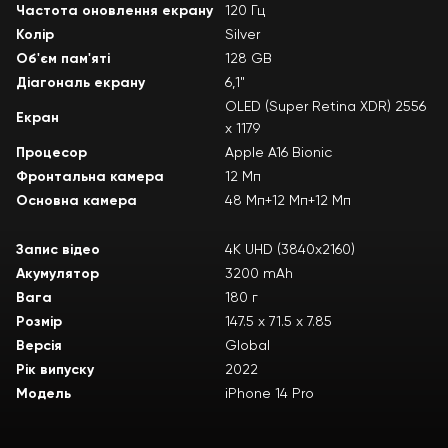
Частота оновлення екрану
120 Гц
Колір
Silver
Об'єм пам'яті
128 GB
Діагональ екрану
6,1"
OLED (Super Retina XDR) 2556
Екран
х 1179
Процесор
Apple A16 Bionic
Фронтальна камера
12 Мп
Основна камера
48 Мп+12 Мп+12 Мп
Запис відео
4К UHD (3840x2160)
Акумулятор
3200 mAh
Вага
180 г
Розмір
147.5 х 71.5 х 7.85
Версія
Global
Рік випуску
2022
Модель
iPhone 14 Pro