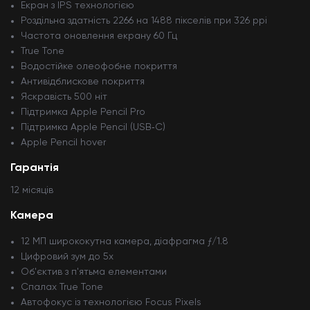
Екран з IPS технологією
Роздільна здатність 2266 на 1488 пікселів при 326 ppi
Частота оновлення екрану 60 Гц
True Tone
Водостійке олеофобне покриття
Антивідблискове покриття
Яскравість 500 ніт
Підтримка Apple Pencil Pro
Підтримка Apple Pencil (USB‑C)
Apple Pencil hover
Гарантія
12 мiсяцiв
Камера
12 МП ширококутна камера, діафрагма ƒ/1.8
Цифровий зум до 5x
Об'єктив з п'ятьма елементами
Спалах True Tone
Автофокус із технологією Focus Pixels