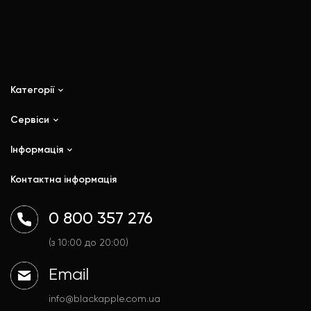
Категорії
Сервіси
iPhone
iPad
Інформація
Ремонт
Mac
Trade In
Контактна інформація
Watch
Контакти
AirPods
Доставка і оплата
0 800 357 276
Гаджети
Договір публічної оферти
Аксесуари
Політика конфіденційності
(з 10:00 до 20:00)
Email
info@blackapple.com.ua