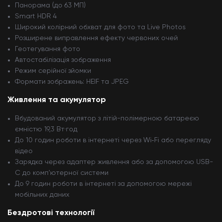
Панорама (до 63 МП)
Smart HDR 4
Широкий колірний обхват для фото та Live Photos
Розширене виправлення ефекту червоних очей
Геотегування фото
Автостабілізація зображення
Режим серійної зйомки
Формати зображень: HEIF та JPEG
Живлення та акумулятор
Вбудований акумулятор з літій-полімерною батареєю
ємністю 19,3 Вт·год
До 10 годин роботи в інтернеті через Wi‑Fi або перегляду
відео
Зарядка через адаптер живлення або за допомогою USB-
C до комп'ютерної системи
До 9 годин роботи в інтернеті за допомогою мережі
мобільних даних
Бездротові технології