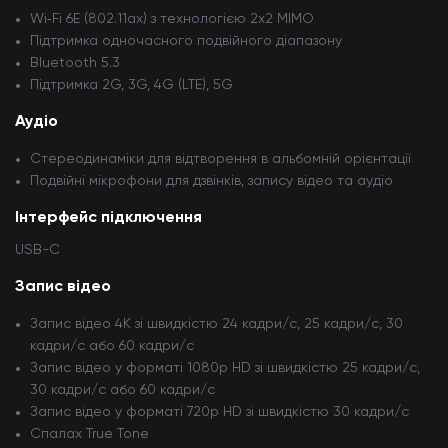
Wi‑Fi 6E (802.11ax) з технологією 2x2 MIMO
Підтримка одночасного подвійного діапазону
Bluetooth 5.3
Підтримка 2G, 3G, 4G (LTE), 5G
Аудіо
Стереодинаміки для відтворення в альбомній орієнтації
Подвійні мікрофони для дзвінків, запису відео та аудіо
Інтерфейс підключення
USB-C
Запис відео
Запис відео 4K зі швидкістю 24 кадри/с, 25 кадри/с, 30
кадри/с або 60 кадри/с
Запис відео у форматі 1080p HD зі швидкістю 25 кадри/с,
30 кадри/с або 60 кадри/с
Запис відео у форматі 720p HD зі швидкістю 30 кадри/с
Спалах True Tone