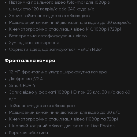
Підтримка повільного відео (Slo-mo) для 1080p зі
швидкістю 120 кадрів/с або 240 кадрів/с
Запис тайм-лапс відео зі стабілізацією
Розширений динамічний діапазон для відео до 30 кадрів/с
Кінематографічна стабілізація відео (4K, 1080p і 720p)
Безперервна автофокусування відео
Зум під час відтворення
Формати відео, що записуються: HEVC і H.264
Фронтальна камера
12 МП фронтальна ультраширококутна камера
Діафрагма ƒ/2.4
Smart HDR 4
Запис відео у форматі 1080p HD при 25 к/с, 30 к/с або 60
к/с
Таймлапс-відео зі стабілізацією
Розширений динамічний діапазон для відео до 30 к/с
Кінематографічна стабілізація відео (1080p та 720p)
Широкий колірний обхват для фото та Live Photos
Корекція об’єктива