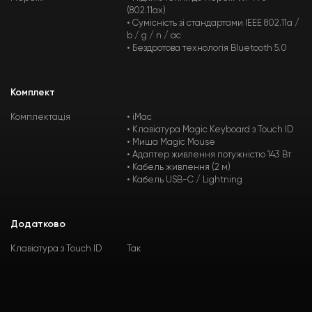
(802.11ax)
• Сумісність зі стандартами IEEE 802.11a /
b / g / n / ac
• Бездротова технологія Bluetooth 5.0
Комплект
Комплектація
• iMac
• Клавіатура Magic Keyboard з Touch ID
• Миша Magic Mouse
• Адаптер живлення потужністю 143 Вт
• Кабель живлення (2 м)
• Кабель USB-C / Lightning
Додатково
Клавіатура з Touch ID
Так