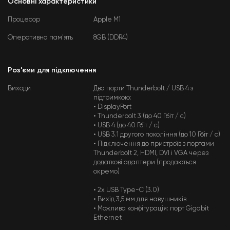
Основні характеристики
Процесор
Apple M1
Оперативна пам'ять
8GB (DDR4)
Роз'єми для підключення
Виходи
Два порти Thunderbolt / USB 4 з
підтримкою:
• DisplayPort
• Thunderbolt 3 (до 40 Гбіт / с)
• USB 4 (до 40 Гбіт / с)
• USB 3.1 другого покоління (до 10 Гбіт / с)
• Підключення до пристроїв з портами
Thunderbolt 2, HDMI, DVI і VGA через
додаткові адаптери (продаються
окремо)
• 2x USB Type-C (3.0)
• Вихід 3,5 мм для навушників
• Можлива конфігурація: порт Gigabit
Ethernet