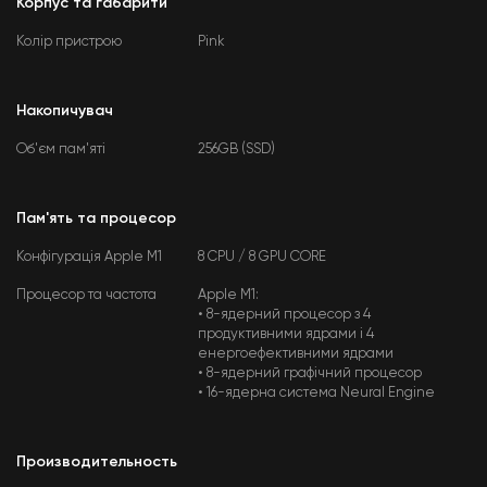
Корпус та габарити
Колір пристрою
Pink
Накопичувач
Об'єм пам'яті
256GB (SSD)
Пам'ять та процесор
Конфігурація Apple M1
8 CPU / 8 GPU CORE
Процесор та частота
Apple M1:
• 8-ядерний процесор з 4
продуктивними ядрами і 4
енергоефективними ядрами
• 8-ядерний графічний процесор
• 16-ядерна система Neural Engine
Производительность