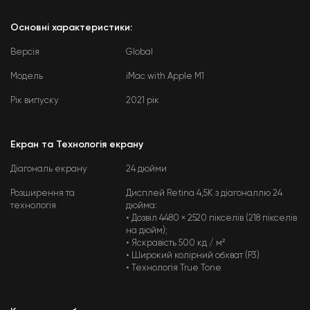
Основні характеристики:
Версія
Global
Модель
iMac with Apple M1
Рік випуску
2021 рік
Екран та Технологія екрану
Діагональ екрану
24 дюйми
Розширення та
Дисплей Retina 4,5K з діагоналлю 24
технологія
дюйма:
• Дозвіл 4480 × 2520 пікселів (218 пікселів
на дюйм);
• Яскравість 500 кд / м²
• Широкий колірний обхват (P3)
• Технологія True Tone