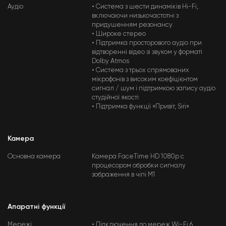
Аудіо
• Система з шести динаміків Hi-Fi,
включаючи низькочастотні з
придушенням резонансу
• Широке стерео
• Підтримка просторового аудіо при
відтворенні відео зі звуком у форматі
Dolby Atmos
• Система з трьох спрямованих
мікрофонів з високим коефіцієнтом
сигнал / шум і підтримкою запису аудіо
студійної якості
• Підтримка функції «Привіт, Siri»
Камера
Основна камера
Камера FaceTime HD 1080p c
процесором обробки сигналу
зображення в чіпі M1
Апаратні функції
Мережі
• Підключення до мереж Wi-Fi 6