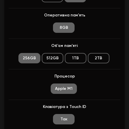
Оперативна пам'ять
8GB
Об'єм пам'яті
256GB
512GB
1TB
2TB
Процесор
Apple M1
Клавіатура з Touch ID
Так