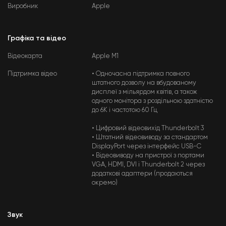
Виробник
Apple
Графіка та відео
Відеокарта
Apple M1
Підтримка відео
• Одночасна підтримка повного
штатного дозволу на вбудованому
дисплеї з мільярдом квітів, а також
одного монітора з роздільною здатністю
до 6K і частотою 60 Гц
• Цифровий відеовихід Thunderbolt 3
• Штатний відеовиводу за стандартом
DisplayPort через інтерфейс USB-C
• Відеовиводу на пристрої з портами
VGA, HDMI, DVI і Thunderbolt 2 через
додаткові адаптери (продаються
окремо)
Звук