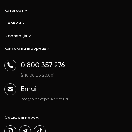
Категорії
Сервіси
iPhone
iPad
Інформація
Ремонт
Mac
Trade In
Контактна інформація
Watch
Контакти
AirPods
Доставка і оплата
0 800 357 276
Гаджети
Договір публічної оферти
Аксесуари
Політика конфіденційності
(з 10:00 до 20:00)
Email
info@blackapple.com.ua
Соціальні мережі