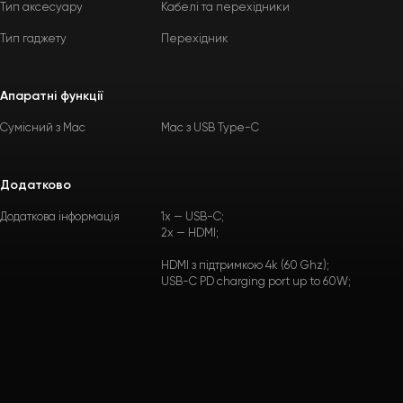
Тип аксесуару
Кабелі та перехідники
Тип гаджету
Перехідник
Апаратні функції
Сумісний з Mac
Mac з USB Type-C
Додатково
Додаткова інформація
1x — USB-C;
2x — HDMI;
HDMI з підтримкою 4k (60 Ghz);
USB-C PD charging port up to 60W;