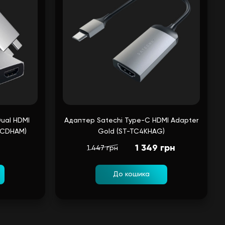
ual HDMI
Адаптер Satechi Type-C HDMI Adapter
TCDHAM)
Gold (ST-TC4KHAG)
1 349 грн
1 447 грн
До кошика