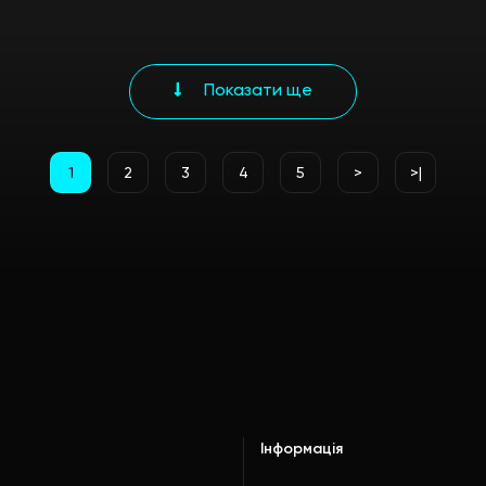
Показати ще
1
2
3
4
5
>
>|
Інформація