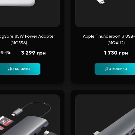
agSafe 85W Power Adapter
Apple Thunderbolt 3 USB
(MC556)
(MQ4H2)
3 299 грн
1 730 грн
40 грн
До кошика
До кошика