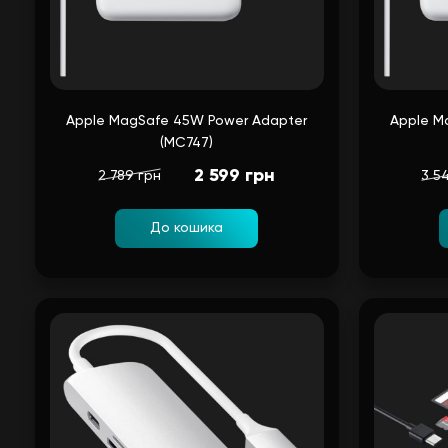
Apple MagSafe 45W Power Adapter
Apple M
(MC747)
2 599 грн
2 789 грн
3 5
До кошика