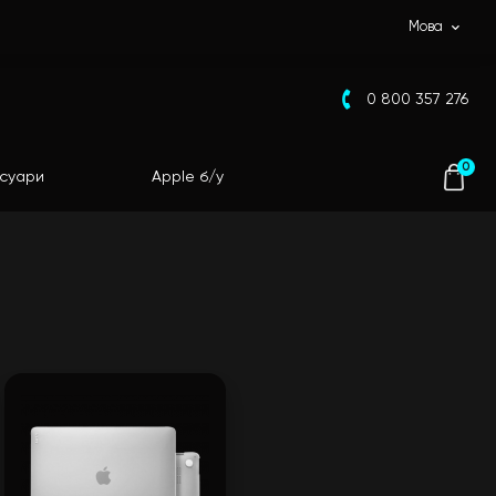
Мова
0 800 357 276
0
суари
Apple б/у