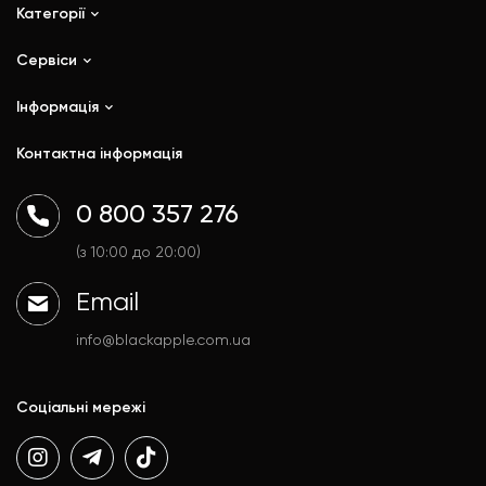
Категорії
Сервіси
iPhone
iPad
Інформація
Ремонт
Mac
Trade In
Контактна інформація
Watch
Контакти
AirPods
Доставка і оплата
0 800 357 276
Гаджети
Договір публічної оферти
Аксесуари
Політика конфіденційності
(з 10:00 до 20:00)
Email
info@blackapple.com.ua
Соціальні мережі