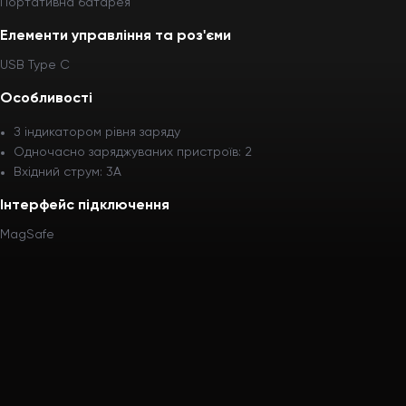
Портативна батарея
Елементи управління та роз'єми
USB Type C
Особливості
З індикатором рівня заряду
Одночасно заряджуваних пристроїв: 2
Вхідний струм: 3A
Інтерфейс підключення
MagSafe