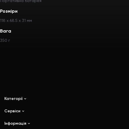
Портативна батарея
Розміри
118 х 68.5 х 31 мм
Вага
350 г
Категорії
Сервіси
iPhone
iPad
Інформація
Ремонт