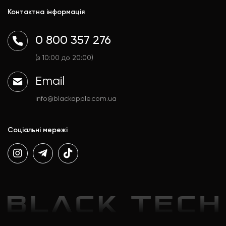
Mac
Trade In
Контактна інформація
Watch
Контакти
AirPods
Доставка і оплата
0 800 357 276
Гаджети
Договір публічної оферти
Аксесуари
Політика конфіденційності
(з 10:00 до 20:00)
Email
info@blackapple.com.ua
Соціальні мережі