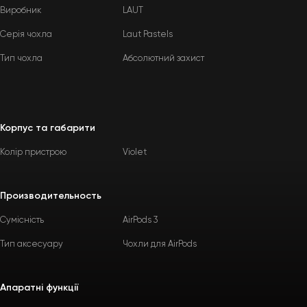
Виробник
LAUT
Серія чохла
Laut Pastels
Тип чохла
Абсолютний захист
Корпус та габарити
Колір пристрою
Violet
Производительность
Сумісність
AirPods 3
Тип аксесуару
Чохли для AirPods
Апаратні функції