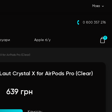
Мова
0 800 357 276
0
суари
Apple б/у
 for AirPods Pro (Clear)
aut Crystal X for AirPods Pro (Clear)
639 грн
Кількість: