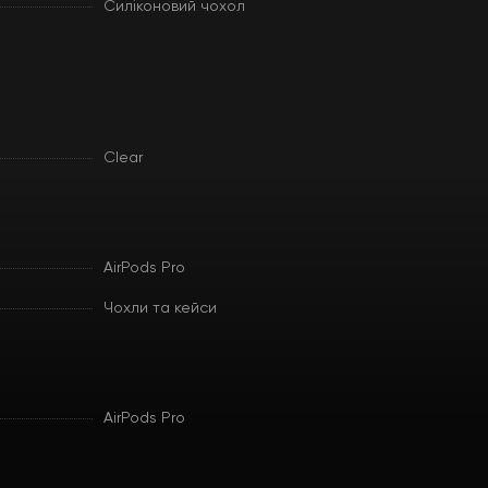
Силіконовий чохол
Clear
AirPods Pro
Чохли та кейси
AirPods Pro