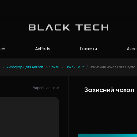
ch
AirPods
Гаджети
Аксе
и
Аксесуари для AirPods
Чохли
Чохли Laut
Захисний чохол Laut Crystal X
Виробник: Laut
Захисний чохол L