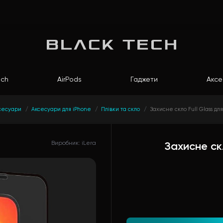
ch
AirPods
Гаджети
Аксе
сесуари
Аксесуари для iPhone
Плівки та скло
Захисне скло Full Glass для
Виробник: iLera
Захисне скл