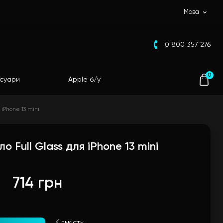
Мова
0 800 357 276
0
суари
Apple б/у
 iPhone 13 mini
о Full Glass для iPhone 13 mini
714 грн
Кількість: