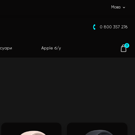
Мова
0 800 357 276
0
суари
Apple б/у