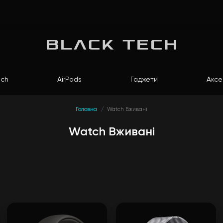
ch
AirPods
Гаджети
Аксе
Головна
Watch Вживані
Watch Вживані