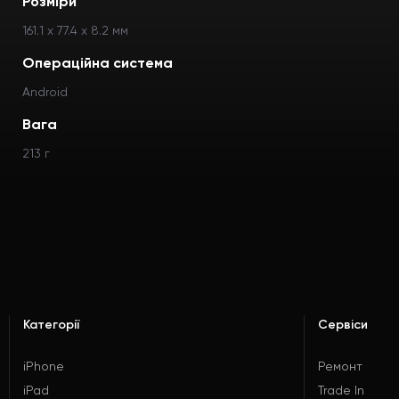
Розміри
161.1 x 77.4 x 8.2 мм
Операційна система
Android
Вага
213 г
Категорії
Сервіси
iPhone
Ремонт
iPad
Trade In