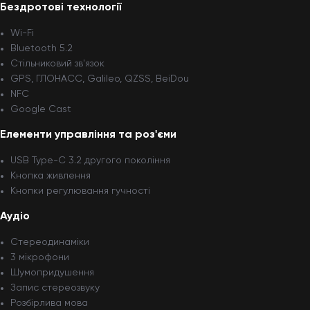
Бездротові технології
Wi-Fi
Bluetooth 5.2
Стільниковий зв'язок
GPS, ГЛОНАСС, Galileo, QZSS, BeiDou
NFC
Google Cast
Елементи управління та роз'єми
USB Type-C 3.2 другого покоління
Кнопка живлення
Кнопки регулювання гучності
Аудіо
Стереодинаміки
3 мікрофони
Шумопридушення
Запис стереозвуку
Розбірлива мова