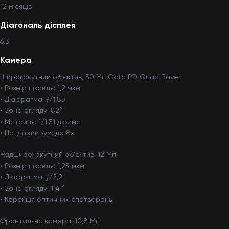
12 мiсяцiв
Діагональ дісплея
6.3
Камера
Ширококутний об'єктив, 50 Мп Octa PD Quad Bayer
• Розмір пікселя: 1,2 мкм
• Діафрагма: ƒ/1,85
• Зона огляду: 82°
• Матриця: 1/1,31 дюйма
• Надчіткий зум: до 8x
Надширококутний об'єктив, 12 Мп
• Розмір пікселя: 1,25 мкм
• Діафрагма: ƒ/2,2
• Зона огляду: 114 °
• Корекція оптичних спотворень
Фронтальна камера: 10,8 Мп