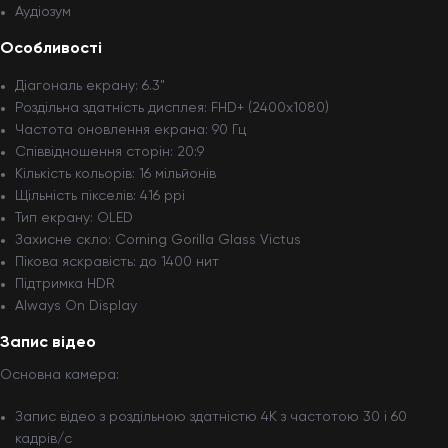
Аудіозум
Особливості
Діагональ екрану: 6.3"
Роздільна здатність дисплея: FHD+ (2400x1080)
Частота оновлення екрана: 90 Гц
Співвідношення сторін: 20:9
Кількість кольорів: 16 мільйонів
Щільність пікселів: 416 ppi
Тип екрану: OLED
Захисне скло: Corning Gorilla Glass Victus
Пікова яскравість: до 1400 нит
Підтримка HDR
Always On Display
Запис відео
Основна камера:
Запис відео з роздільною здатністю 4K з частотою 30 і 60
кадрів/с