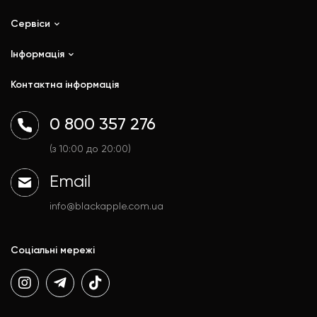
Сервіси
iPhone
iPad
Інформація
Ремонт
Mac
Trade In
Контактна інформація
Watch
Контакти
AirPods
Доставка і оплата
0 800 357 276
Гаджети
Договір публічної оферти
Аксесуари
Політика конфіденційності
(з 10:00 до 20:00)
Email
info@blackapple.com.ua
Соціальні мережі