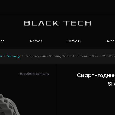
ch
AirPods
Гаджети
Аксе
на
Samsung
Смарт-годинник Samsung Watch Ultra Titanium Silver (SM-L705F
Виробник: Samsung
Смарт-годинн
Si