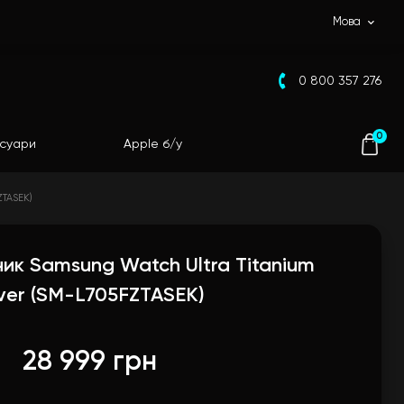
Мова
0 800 357 276
0
суари
Apple б/у
ZTASEK)
ик Samsung Watch Ultra Titanium
lver (SM-L705FZTASEK)
28 999 грн