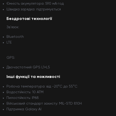
Ємність акумулятора: 590 мА·год
Швидка зарядка: підтримується
Бездротові технології
Зв'язок:
Bluetooth
LTE
GPS:
Двочастотний GPS L1+L5
Інші функції та можливості
Робоча температура: від -20°C до 55°C
Водостійкість: 10 ATM
Пилостійкість: IP68
Військовий стандарт захисту: MIL-STD 810H
Підтримка Galaxy AI