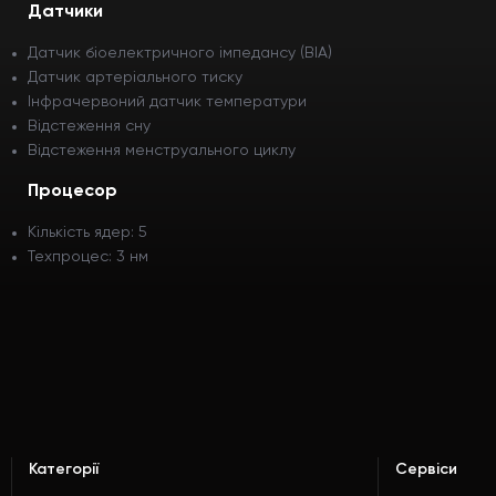
Датчики
Датчик біоелектричного імпедансу (BIA)
Датчик артеріального тиску
Інфрачервоний датчик температури
Відстеження сну
Відстеження менструального циклу
Процесор
Кількість ядер: 5
Техпроцес: 3 нм
Категорії
Сервіси