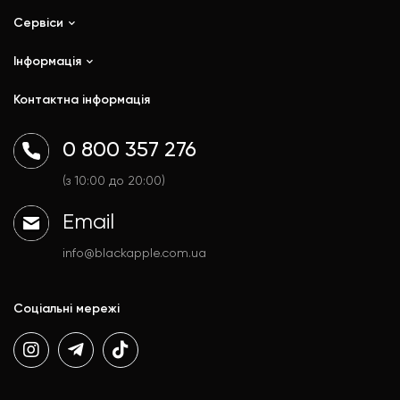
Сервіси
iPhone
iPad
Інформація
Ремонт
Mac
Trade In
Контактна інформація
Watch
Контакти
AirPods
Доставка і оплата
0 800 357 276
Гаджети
Договір публічної оферти
Аксесуари
Політика конфіденційності
(з 10:00 до 20:00)
Email
info@blackapple.com.ua
Соціальні мережі