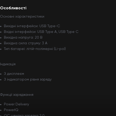
Особливості
Основні характеристики
Вихідні інтерфейси: USB Type-C
Вхідні інтерфейси: USB Type A, USB Type C
Вихідна напруга: 20 В
Вихідна сила струму: 3 А
Тип батареї: літій-полімерні (Li-pol)
Індикація
З дисплеєм
З індикатором рівня заряду
Функції заряджання
Power Delivery
PowerIQ
QC швидка зарядка 2.0