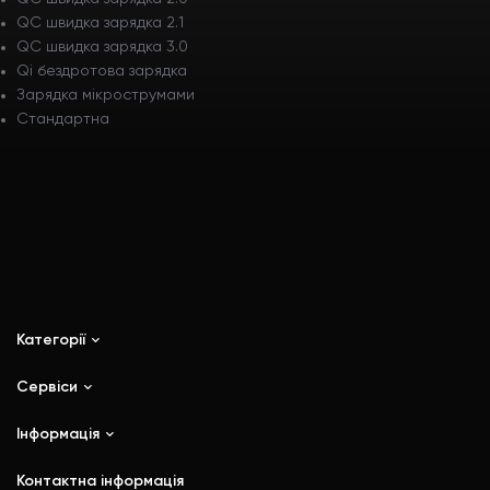
QC швидка зарядка 2.1
QC швидка зарядка 3.0
Qi бездротова зарядка
Зарядка мікрострумами
Стандартна
Категорії
Сервіси
iPhone
iPad
Інформація
Ремонт
Mac
Trade In
Контактна інформація
Watch