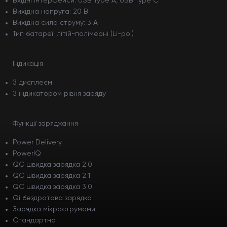
Вхідні інтерфейси: USB Type A, USB Type C
Вихідна напруга: 20 В
Вихідна сила струму: 3 А
Тип батареї: літій-полімерні (Li-pol)
Індикація
З дисплеєм
З індикатором рівня заряду
Функції заряджання
Power Delivery
PowerIQ
QC швидка зарядка 2.0
QC швидка зарядка 2.1
QC швидка зарядка 3.0
Qi бездротова зарядка
Зарядка мікрострумами
Стандартна