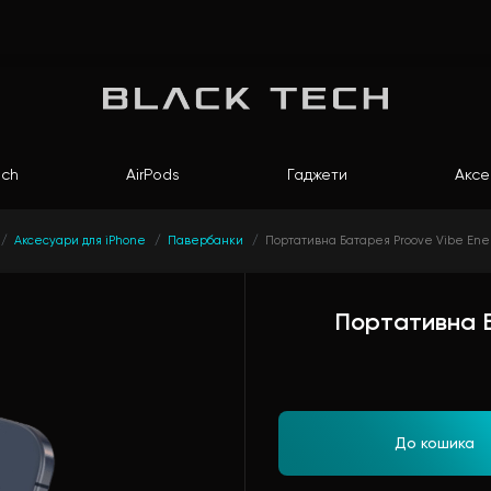
ch
AirPods
Гаджети
Аксе
Аксесуари для iPhone
Павербанки
Портативна Батарея Proove Vibe Ener
Портативна Б
До кошика