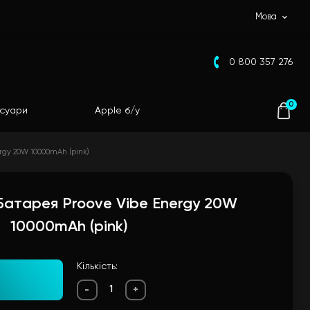
Мова
0 800 357 276
0
суари
Apple б/у
gy 20W 10000mAh (pink)
атарея Proove Vibe Energy 20W
10000mAh (pink)
Кількість:
-
+