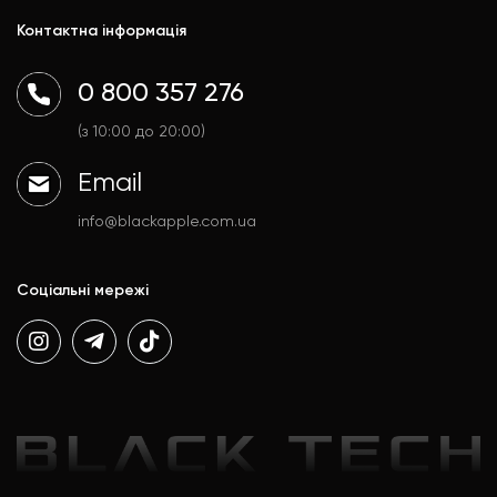
Mac
Trade In
Контактна інформація
Watch
Контакти
AirPods
Доставка і оплата
0 800 357 276
Гаджети
Договір публічної оферти
Аксесуари
Політика конфіденційності
(з 10:00 до 20:00)
Email
info@blackapple.com.ua
Соціальні мережі