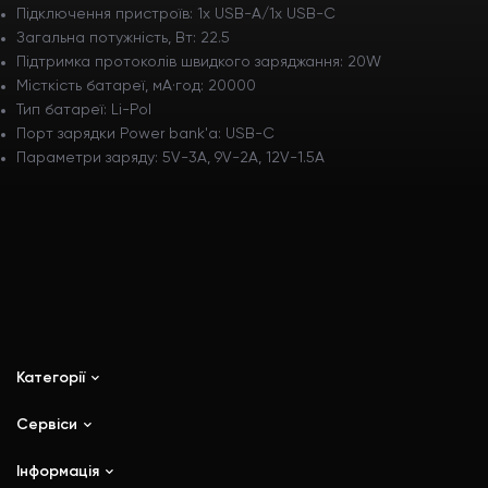
Підключення пристроїв: 1x USB-A/1x USB-C
Загальна потужність, Вт: 22.5
Підтримка протоколів швидкого заряджання: 20W
Місткість батареї, мА·год: 20000
Тип батареї: Li-Pol
Порт зарядки Power bank'a: USB-C
Параметри заряду: 5V-3A, 9V-2A, 12V-1.5A
Категорії
Сервіси
iPhone
iPad
Інформація
Ремонт