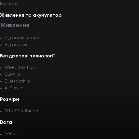
Колонки
Живлення та акумулятор
Живлення
Від акумулятора
Від мережі
Бездротові технології
Wi-Fi: 802.11ac
DLNA: є
Bluetooth: є
AirPlay: є
Розміри
191 x 119 x 104 мм
Вага
1.06 кг