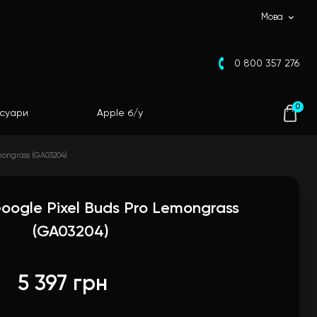
Мова
0 800 357 276
0
суари
Apple б/у
ongrass (GA03204)
ogle Pixel Buds Pro Lemongrass
(GA03204)
5 397 грн