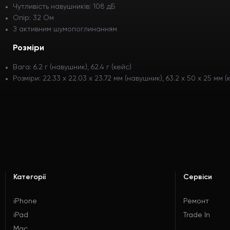
Чутливість навушників: 108 дБ
Опір: 32 Ом
З активним шумопоглинанням
Розміри
Вага: 6.2 г (навушник), 62.4 г (кейс)
Розміри: 22.33 х 22.03 х 23.72 мм (навушник), 63.2 х 50 х 25 мм (
Категорії
Сервіси
iPhone
Ремонт
iPad
Trade In
Mac