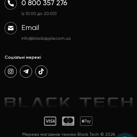
0 800 357 276
Гаджети
Договір публічної оферти
Аксесуари
Політика конфіденційності
(з 10:00 до 20:00)
Email
info@blackapple.com.ua
Соціальні мережі
Мережа магазинів техніки Black Tech © 2026