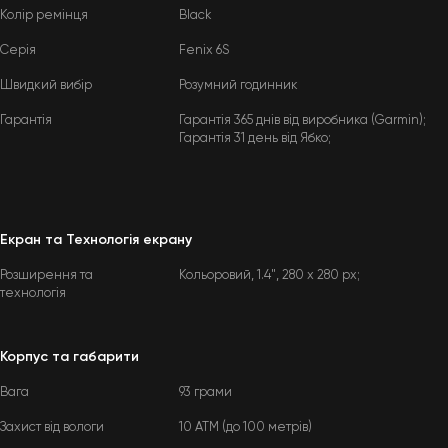
Колір ремінця
Black
Серія
Fenix 6S
Швидкий вибір
Розумний годинник
Гарантія
Гарантія 365 днів від виробника (Garmin);
Гарантія 31 день від Ябко;
Екран та Технологія екрану
Розширення та
Кольоровий, 1.4", 280 x 280 px;
технологія
Корпус та габарити
Вага
93 грами
Захист від вологи
10 ATM (до 100 метрів)