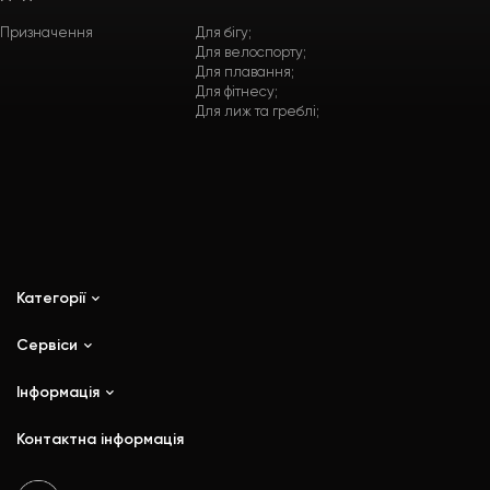
Призначення
Для бігу;
Для велоспорту;
Для плавання;
Для фітнесу;
Для лиж та греблі;
Категорії
Сервіси
iPhone
iPad
Інформація
Ремонт
Mac
Trade In
Контактна інформація
Watch
Контакти
AirPods
Доставка і оплата