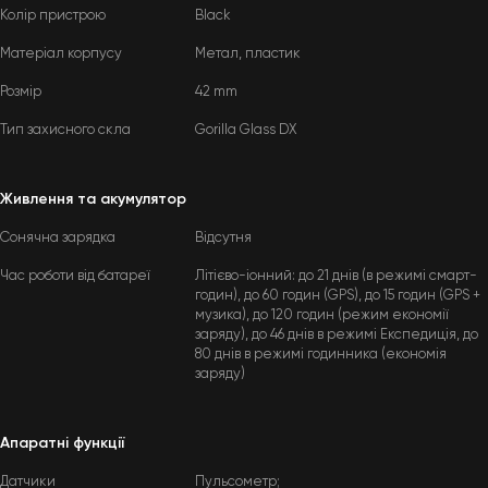
Колір пристрою
Black
Матеріал корпусу
Метал, пластик
Розмір
42 mm
Тип захисного скла
Gorilla Glass DX
Живлення та акумулятор
Сонячна зарядка
Відсутня
Час роботи від батареї
Літієво-іонний: до 21 днів (в режимі смарт-
годин), до 60 годин (GPS), до 15 годин (GPS +
музика), до 120 годин (режим економії
заряду), до 46 днів в режимі Експедиція, до
80 днів в режимі годинника (економія
заряду)
Апаратні функції
Датчики
Пульсометр;