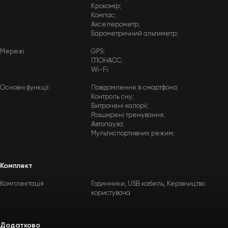
Крокомір;
Компас;
Акселерометр;
Барометричний альтиметр;
Мережі
GPS;
ГЛОНАСС;
Wi-Fi;
Основні функції:
Повідомлення зі смартфона;
Контроль сну;
Витрачені калорії;
Розширені тренування;
Автопауза;
Мультиспортивних режим;
Комплект
Комплектація
Годинники, USB кабель, Керівництво
користувача
Додатково