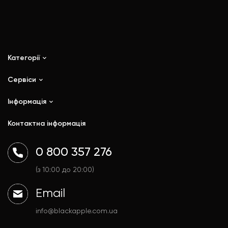
Категорії
Сервіси
iPhone
iPad
Інформація
Ремонт
Mac
Trade In
Контактна інформація
Watch
Контакти
AirPods
Доставка і оплата
0 800 357 276
Гаджети
Договір публічної оферти
Аксесуари
Політика конфіденційності
(з 10:00 до 20:00)
Email
info@blackapple.com.ua