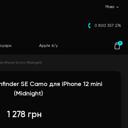
Мова
0 800 357 276
0
суари
Apple б/у
я iPhone 12 mini (Midnight)
finder SE Camo для iPhone 12 mini
(Midnight)
1 278 грн