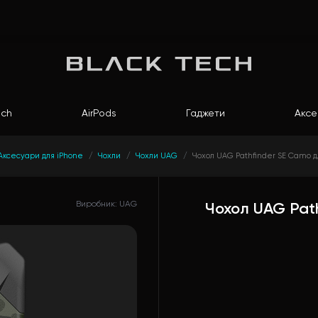
ch
AirPods
Гаджети
Аксе
Аксесуари для iPhone
Чохли
Чохли UAG
Чохол UAG Pathfinder SE Camo дл
Виробник: UAG
Чохол UAG Path