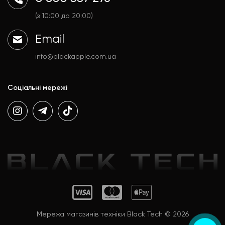
Гаджети
Договір публічної оферти
Аксесуари
Політика конфіденційності
(з 10:00 до 20:00)
Email
info@blackapple.com.ua
Соціальні мережі
Мережа магазинів техніки Black Tech © 2026