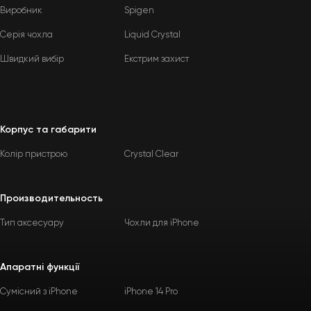
Виробник
Spigen
Серія чохла
Liquid Crystal
Швидкий вибір
Екстрим захист
Корпус та габарити
Колір пристрою
Crystal Clear
Производительность
Тип аксесуару
Чохли для iPhone
Апаратні функції
Сумісний з iPhone
iPhone 14 Pro