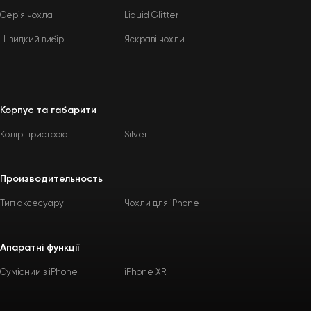
Серія чохла
Liquid Glitter
Швидкий вибір
Яскраві чохли
Корпус та габарити
Колір пристрою
Silver
Производительность
Тип аксесуару
Чохли для iPhone
Апаратні функції
Сумісний з iPhone
iPhone XR