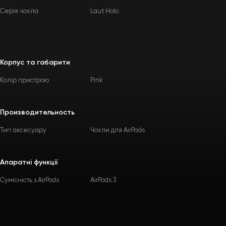
Серія чохла
Laut Holo
Корпус та габарити
Колір пристрою
Pink
Производительность
Тип аксесуару
Чохли для AirPods
Апаратні функції
Сумісність з AirPods
AirPods 3