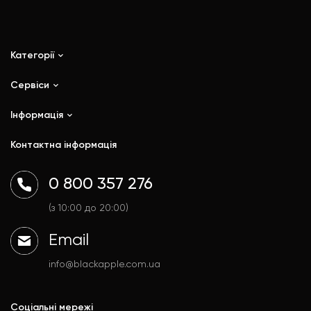
Категорії
Сервіси
iPhone
iPad
Інформація
Ремонт
Mac
Trade In
Контактна інформація
Watch
Контакти
AirPods
Доставка і оплата
0 800 357 276
Гаджети
Договір публічної оферти
Аксесуари
Політика конфіденційності
(з 10:00 до 20:00)
Email
info@blackapple.com.ua
Соціальні мережі