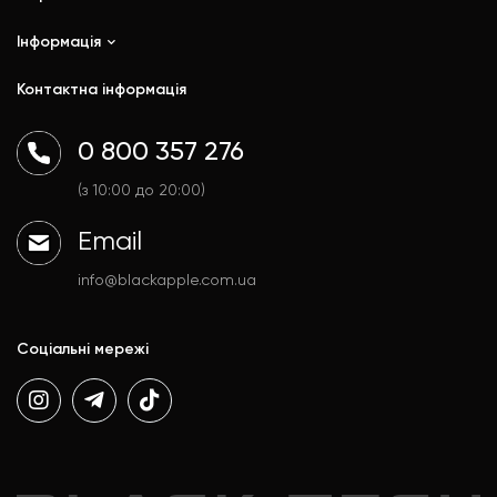
iPhone
iPad
Інформація
Ремонт
Mac
Trade In
Контактна інформація
Watch
Контакти
AirPods
Доставка і оплата
0 800 357 276
Гаджети
Договір публічної оферти
Аксесуари
Політика конфіденційності
(з 10:00 до 20:00)
Email
info@blackapple.com.ua
Соціальні мережі