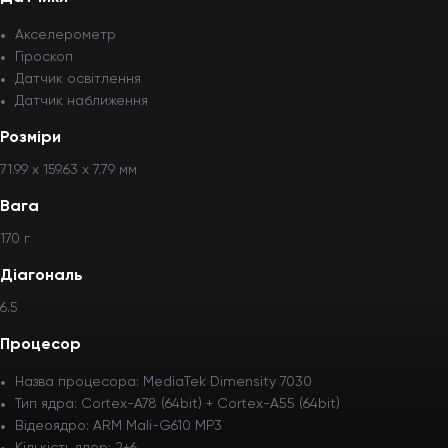
Акселерометр
Гіроскоп
Датчик освітлення
Датчик наближення
Розміри
71.99 х 159.63 х 7.79 мм
Вага
170 г
Діагональ
6.5
Процесор
Назва процесора: MediaTek Dimensity 7030
Тип ядра: Cortex-A78 (64bit) + Cortex-A55 (64bit)
Відеоядро: ARM Mali-G610 MP3