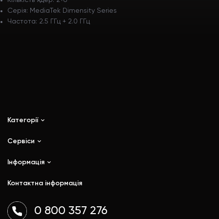
Кількість ядер: 2+6
Серія: MediaTek Dimensity Series
Частота: 2.5 ГГц + 2.0 ГГц
Категорії
Сервіси
iPhone
iPad
Інформація
Ремонт
Mac
Trade In
Контактна інформація
Watch
Контакти
AirPods
Доставка і оплата
0 800 357 276
Гаджети
Договір публічної оферти